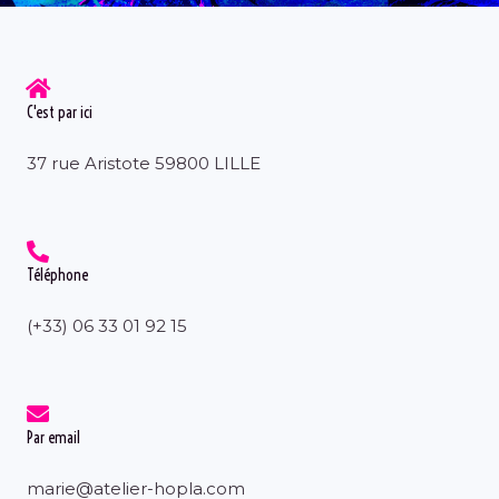
b
a
o
g
o
r
k
a
m
C'est par ici
37 rue Aristote 59800 LILLE
Téléphone
(+33) 06 33 01 92 15
Par email
marie@atelier-hopla.com